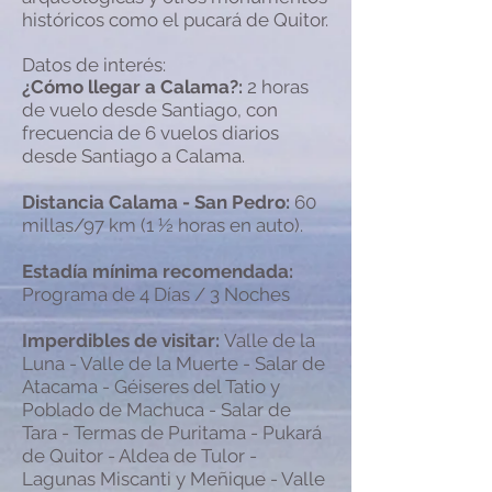
históricos como el
pucará de Quitor
.
Datos de interés:
¿Cómo llegar a Calama?:
2 horas
de vuelo desde Santiago, con
frecuencia de 6 vuelos diarios
desde Santiago a Calama.
Distancia Calama - San Pedro
:
60
millas/97 km (1 ½ horas en auto).
Estadía mínima recomendada:
Programa de 4 Días / 3 Noches
Imperdibles de visitar:
Valle de la
Luna - Valle de la Muerte - Salar de
Atacama - Géiseres del Tatio y
Poblado de Machuca - Salar de
Tara - Termas de Puritama - Pukará
de Quitor - Aldea de Tulor -
Lagunas Miscanti y Meñique - Valle