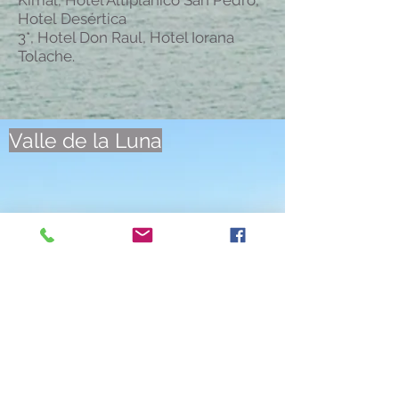
Kimal, Hotel Altiplánico San Pedro,
Hotel
Desértica
3*, Hotel Don Raul, Hotel Iorana
Tolache.
Valle de la Luna