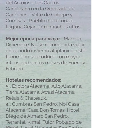
del Arcoiris - Los Cactus
Candelabro en la Quebrada de
Cardones - Valle de Catarpe y
Cornisas - Pueblo de Toconao -
Laguna Cejar entre muchos otros
Mejor época para viajar:
Marzo a
Diciembre. No se recomienda viajar
en periodo invierno altiplánico, este
fenómeno se produce con mayor
intensidad en los meses de Enero y
Febrero.
Hoteles recomendados:
5*, Explora Atacama, Alto Atacama,
Tierra Atacama, Awasi Atacama
Relais & Chateaux.
4*, Cumbres San Pedro, Noi Casa
Atacama, Casa Don Tomas, Hotel
Diego de Almaro San Pedro,
Terrantai, Kimal, Tulor, Poblado de